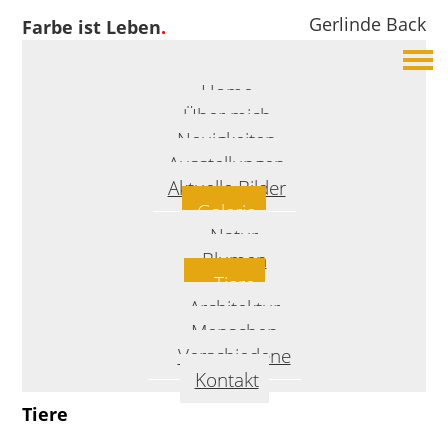
Gerlinde Back
Farbe ist Leben
.
Home
Über mich
Neuigkeiten
Ausstellungen
Aktuelle Bilder
Galerie
Natur
Blumen
Tiere
Architektur
Menschen
Verschiedene
Kontakt
Tiere