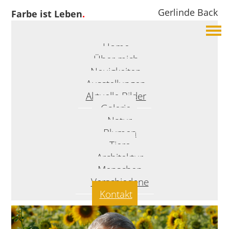
Gerlinde Back
Farbe ist Leben
.
Home
Über mich
Neuigkeiten
Ausstellungen
Aktuelle Bilder
Galerie
Natur
Blumen
Tiere
Architektur
Menschen
Verschiedene
Kontakt