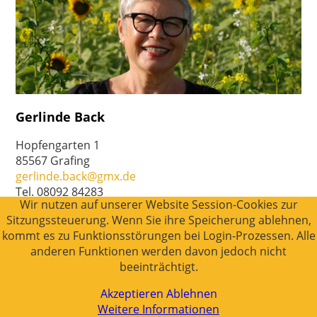
Gerlinde Back
Hopfengarten 1
85567 Grafing
gerlinde.back@gmx.de
Tel. 08092 84283
Wir nutzen auf unserer Website Session-Cookies zur
Mobil 0176 96075949
Sitzungssteuerung. Wenn Sie ihre Speicherung ablehnen,
kommt es zu Funktionsstörungen bei Login-Prozessen. Alle
anderen Funktionen werden davon jedoch nicht
© Gerlinde Back 2026 |
Datenschutz
beeinträchtigt.
Akzeptieren
Ablehnen
Weitere Informationen