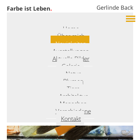
Gerlinde Back
Farbe ist Leben
.
Home
Über mich
Neuigkeiten
Ausstellungen
Aktuelle Bilder
Galerie
Natur
Blumen
Tiere
Architektur
Menschen
Verschiedene
Kontakt